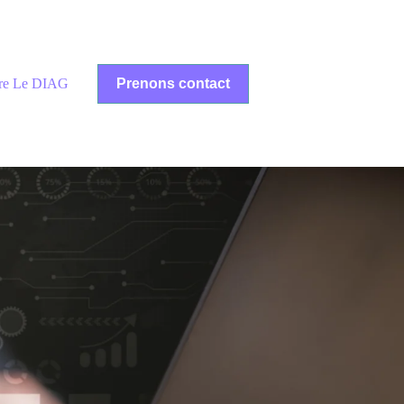
ire Le DIAG
Prenons contact
nous?
r Services